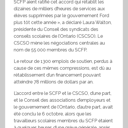
SCFP
aient ratifié cet accord qui rétablit les
dizaines de milliers d’heures de services aux
élèves supprimées par le gouvernement Ford
plus tôt cette année », a déclaré Laura Walton,
présidente du Conseil des syndicats des
conseils scolaires de l’Ontario (
CSCSO
). Le
CSCSO
mène les négociations centrales au
nom de 55 000 membres du
SCFP
.
Le retour de 1300 emplois de soutien, perdus à
cause de ces mêmes compressions, est dû au
rétablissement d’un financement pouvant
atteindre 78 millions de dollars par an.
L’accord entre le
SCFP
et le
CSCSO
, d’une part,
et le Conseil des associations d’employeurs et
le gouvernement de l’Ontario, d’autre part, avait
été conclu le 6 octobre, alors que les
travailleurs scolaires membres du
SCFP
étaient
à quelques heures d’une grève générale, après